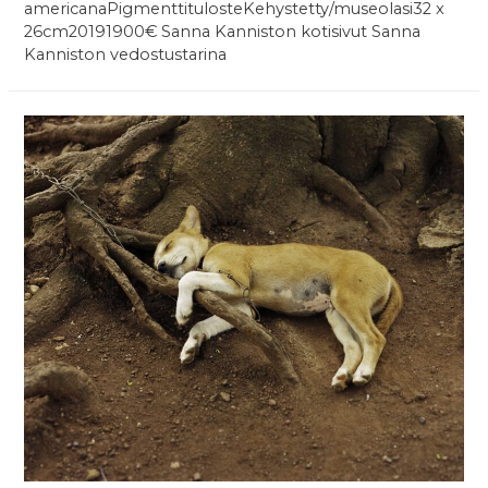
americanaPigmenttitulosteKehystetty/museolasi32 x
26cm20191900€ Sanna Kanniston kotisivut Sanna
Kanniston vedostustarina