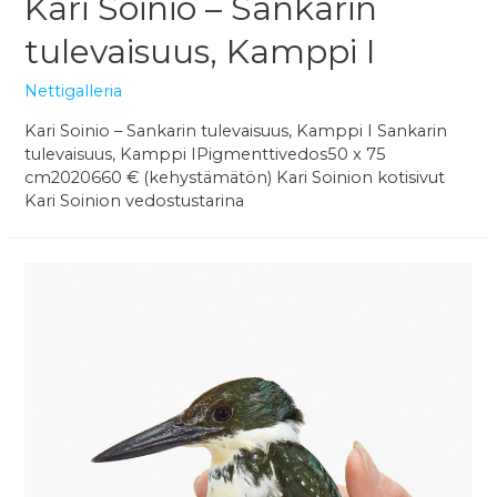
Kari Soinio – Sankarin
tulevaisuus, Kamppi I
Nettigalleria
Kari Soinio – Sankarin tulevaisuus, Kamppi I Sankarin
tulevaisuus, Kamppi IPigmenttivedos50 x 75
cm2020660 € (kehystämätön) Kari Soinion kotisivut
Kari Soinion vedostustarina