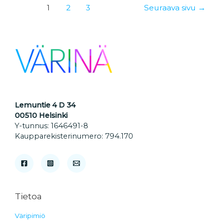
Artikkelien
1
2
3
Seuraava sivu
→
sivutus
Lemuntie 4 D 34
00510 Helsinki
Y-tunnus: 1646491-8
Kaupparekisterinumero: 794.170
Tietoa
Väripimiö