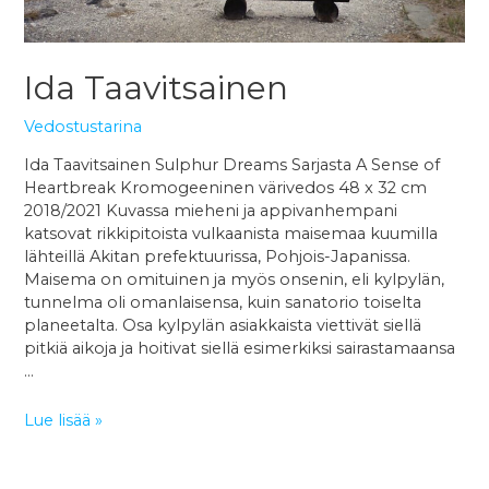
Ida Taavitsainen
Vedostustarina
Ida Taavitsainen Sulphur Dreams Sarjasta A Sense of
Heartbreak Kromogeeninen värivedos 48 x 32 cm
2018/2021 Kuvassa mieheni ja appivanhempani
katsovat rikkipitoista vulkaanista maisemaa kuumilla
lähteillä Akitan prefektuurissa, Pohjois-Japanissa.
Maisema on omituinen ja myös onsenin, eli kylpylän,
tunnelma oli omanlaisensa, kuin sanatorio toiselta
planeetalta. Osa kylpylän asiakkaista viettivät siellä
pitkiä aikoja ja hoitivat siellä esimerkiksi sairastamaansa
…
Ida
Lue lisää »
Taavitsainen