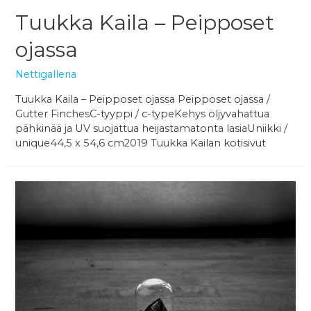
Tuukka Kaila – Peipposet
ojassa
Nettigalleria
Tuukka Kaila – Peipposet ojassa Peipposet ojassa /
Gutter FinchesC-tyyppi / c-typeKehys öljyvahattua
pähkinää ja UV suojattua heijastamatonta lasiaUniikki /
unique44,5 x 54,6 cm2019 Tuukka Kailan kotisivut