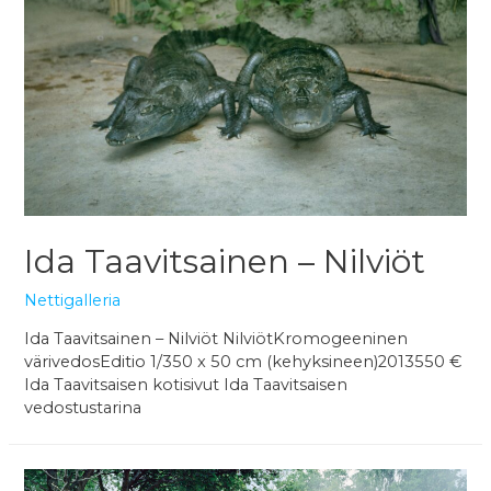
Ida Taavitsainen – Nilviöt
Nettigalleria
Ida Taavitsainen – Nilviöt NilviötKromogeeninen
värivedosEditio 1/350 x 50 cm (kehyksineen)2013550 €
Ida Taavitsaisen kotisivut Ida Taavitsaisen
vedostustarina