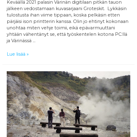
Keväällä 2021 palasin Värinän digitilaan pitkän tauon
jälkeen vedostamaan kuvasarjaani Groteskit. Lykkäsin
tulostusta ihan viime tippaan, koska pelkäsin etten
pärjäisi ison printterin kanssa. Olin jo ehtinyt kokonaan
unohtaa miten vehje toimii, eikä epävarmuuttani
yhtään vähentänyt se, että työskentelen kotona PC:llä
ja Värinässä …
Tuula
Lue lisää »
Närhinen