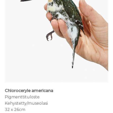
Chloroceryle americana
Pigmenttituloste
Kehystetty/museolasi
32 x 26cm