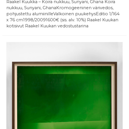
Raakel Kuukka – Koira nukkuu, Sunyani, Ghana Koira
nukkuu, Sunyani, GhanaKromogeeninen värivedos,
pohjustettu alumiinilleValkoinen puukehysEditio 1/164
x 76 cm1998/20091600€ (sis. alv. 10%) Raakel Kuukan
kotisivut Raakel Kuukan vedostustarina