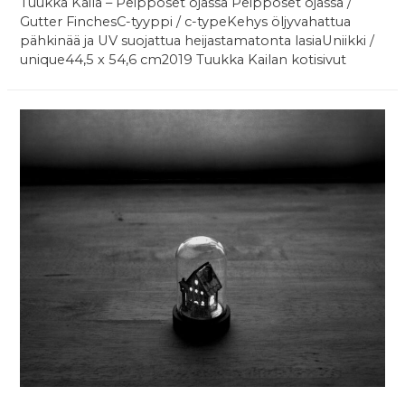
Tuukka Kaila – Peipposet ojassa Peipposet ojassa /
Gutter FinchesC-tyyppi / c-typeKehys öljyvahattua
pähkinää ja UV suojattua heijastamatonta lasiaUniikki /
unique44,5 x 54,6 cm2019 Tuukka Kailan kotisivut