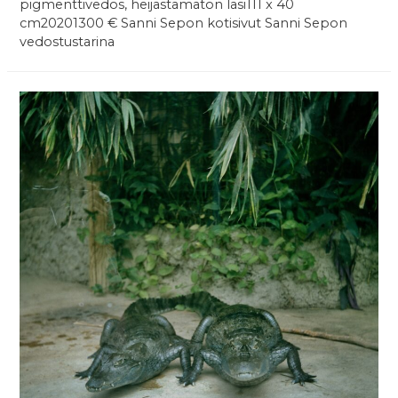
pigmenttivedos, heijastamaton lasi111 x 40
cm20201300 € Sanni Sepon kotisivut Sanni Sepon
vedostustarina