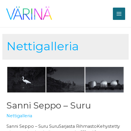
Siirry
sisältöön
MAI
ME
Nettigalleria
Sanni Seppo – Suru
Nettigalleria
Sanni Seppo – Suru SuruSarjasta RihmastoKehystetty