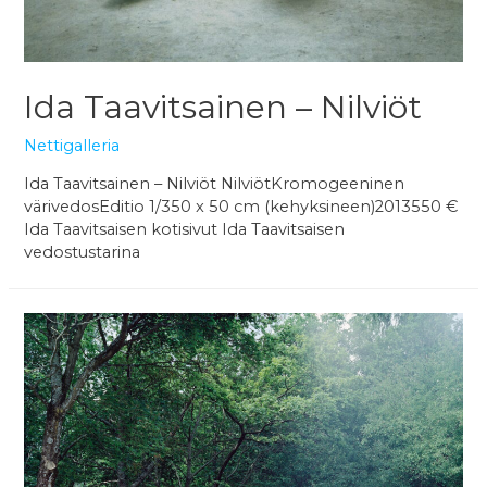
Ida Taavitsainen – Nilviöt
Nettigalleria
Ida Taavitsainen – Nilviöt NilviötKromogeeninen
värivedosEditio 1/350 x 50 cm (kehyksineen)2013550 €
Ida Taavitsaisen kotisivut Ida Taavitsaisen
vedostustarina