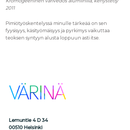
Kromogeeninen värivedos alumiinilla, kehystetty
2011
Pimiötyöskentelyssä minulle tärkeää on sen
fyysisyys, käsityömäisyys ja pyrkimys vaikuttaa
teoksen syntyyn alusta loppuun asti itse.
Lemuntie 4 D 34
00510 Helsinki