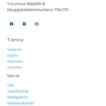
Y-tunnus: 1646491-8
Kaupparekisterinumero: 794.170
Tietoa
Väripimiö
Digitila
Jäseneksi
Hinnasto
Väriä
Info
Tapahtumat
Nettigalleria
Vedostustarinat