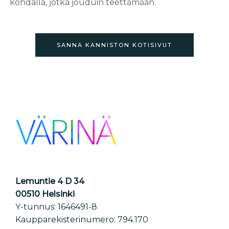
kohdalla, jotka jouduin teettämään.
SANNA KANNISTON KOTISIVUT
Lemuntie 4 D 34
00510 Helsinki
Y-tunnus: 1646491-8
Kaupparekisterinumero: 794.170